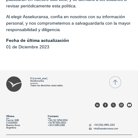
revisar periódicamente esta política.
Al elegir Assekuransa, confía en nosotros con su información
personal, y nos comprometemos a salvaguardarla con la mayor
responsabilidad y diligencia.
Fecha de última actualización
01 de Diciembre 2023
© [current_year]
Assekuransa
Todos los derechos reservados.
Oﬁcina
Contacto
Cerrito 1186
+54 (11) 5254.5254
C1010AAX
+52 55 5351.0913
+54 (911) 6991.1323
Buenos Aires
+34 9 1060.2268
Argentina
info@assekuransa.com