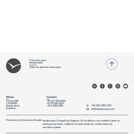
© [current_year]
Assekuransa
Todos los derechos reservados.
Oﬁcina
Contacto
Cerrito 1186
+54 (11) 5254.5254
C1010AAX
+52 55 5351.0913
+54 (911) 6991.1323
Buenos Aires
+34 9 1060.2268
Argentina
info@assekuransa.com
Prevención y lucha contra el fraude
Assekuransa Compañía de Seguros S.A. se adhiere a las medidas a tener en
cuenta para prevenir y detectar el fraude, dando así cumplimiento a la
normativa vigente.