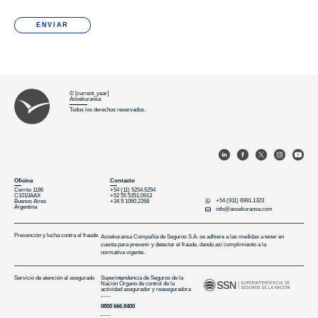
ENVIAR
© [current_year]
Assekuransa
Todos los derechos reservados.
Oﬁcina
Contacto
Cerrito 1186
+54 (11) 5254.5254
C1010AAX
+52 55 5351.0913
+54 (911) 6991.1323
Buenos Aires
+34 9 1060.2268
Argentina
info@assekuransa.com
Prevención y lucha contra el fraude
Assekuransa Compañía de Seguros S.A. se adhiere a las medidas a tener en
cuenta para prevenir y detectar el fraude, dando así cumplimiento a la
normativa vigente.
Servicio de atención al asegurado
Superintendencia de Seguros de la
Nación Órgano de control de la
actividad asegurador y reaseguradora
0800 666.8400